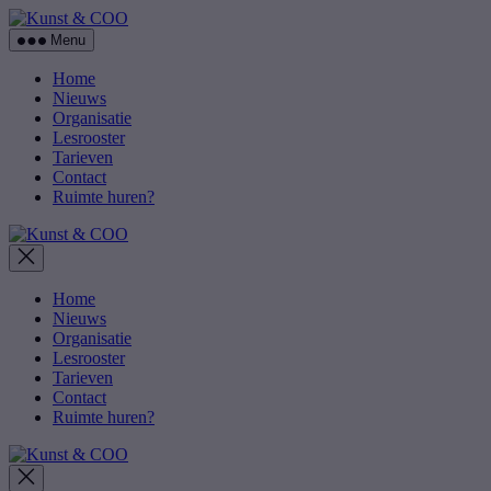
Skip
Kunst
to
&
Menu
the
COO
content
Home
Nieuws
Organisatie
Lesrooster
Tarieven
Contact
Ruimte huren?
Kunst
&
COO
Home
Nieuws
Organisatie
Lesrooster
Tarieven
Contact
Ruimte huren?
Kunst
&